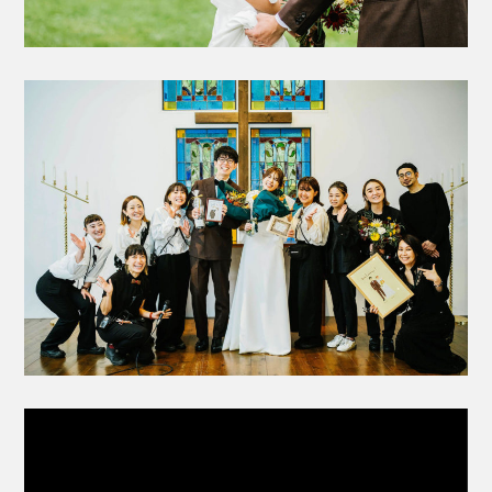
動
画
プ