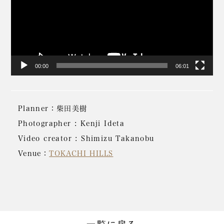
レ
ー
ヤ
ー
00:00
06:01
Planner：柴田美樹
Photographer : Kenji Ideta
Video creator : Shimizu Takanobu
Venue：
TOKACHI HILLS