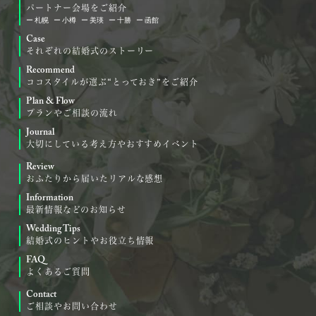
パートナー会場をご紹介
札幌
小樽
美瑛
十勝
函館
Case
それぞれの結婚式のストーリー
Recommend
ココスタイルが選ぶ“とっておき”をご紹介
Plan & Flow
プランやご相談の流れ
Journal
大切にしている考え方やおすすめイベント
Review
おふたりから届いたリアルな感想
Information
最新情報などのお知らせ
Wedding Tips
結婚式のヒントやお役立ち情報
FAQ
よくあるご質問
Contact
ご相談やお問い合わせ