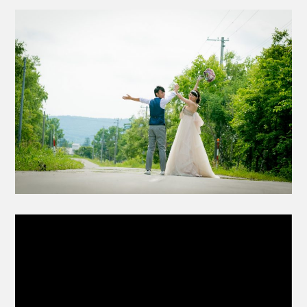
動
画
プ
レ
ー