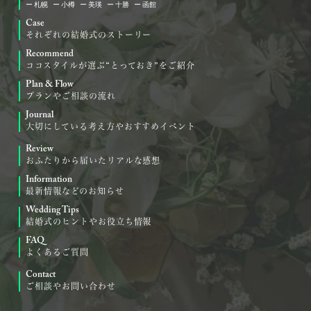
札幌
小樽
美瑛
十勝
函館
Case
それぞれの結婚式のストーリー
Recommend
ココスタイルが選ぶ“とっておき”をご紹介
Plan & Flow
プランやご相談の流れ
Journal
大切にしている考え方やおすすめイベント
Review
おふたりから届いたリアルな感想
Information
最新情報などのお知らせ
Wedding Tips
結婚式のヒントやお役立ち情報
FAQ
よくあるご質問
Contact
ご相談やお問い合わせ