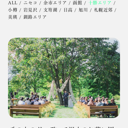
ALL
/
ニセコ
/
余市エリア
/
函館
/
十勝エリア
/
小樽
/
岩見沢
/
支笏湖
/
日高
/
旭川
/
札幌近郊
/
美瑛
/
釧路エリア