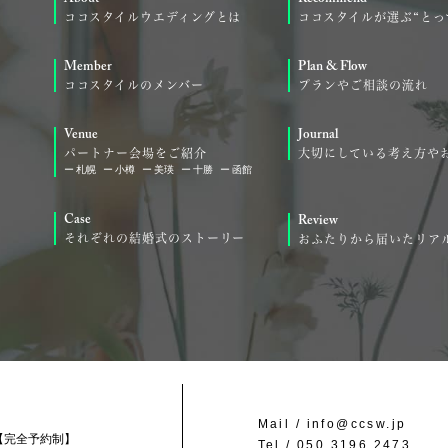
ココスタイルウエディングとは
ココスタイルが選ぶ“とっ
Member
Plan & Flow
ココスタイルのメンバー
プランやご相談の流れ
Venue
Journal
パートナー会場をご紹介
大切にしている考え方や
札幌
小樽
美瑛
十勝
函館
Case
Review
それぞれの結婚式のストーリー
おふたりから届いたリア
Mail /
info@ccsw.jp
【完全予約制】
Tel /
050 3196 2473