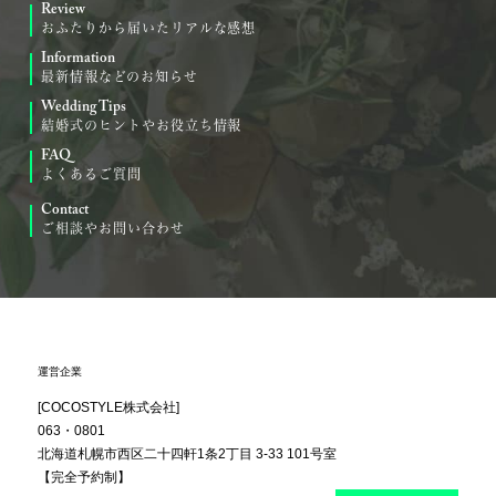
Review
おふたりから届いたリアルな感想
Information
最新情報などのお知らせ
Wedding Tips
結婚式のヒントやお役立ち情報
FAQ
よくあるご質問
Contact
ご相談やお問い合わせ
運営企業
[COCOSTYLE株式会社]
063・0801
北海道札幌市西区
二十四軒1条2丁目
3-33 101号室
【完全予約制】