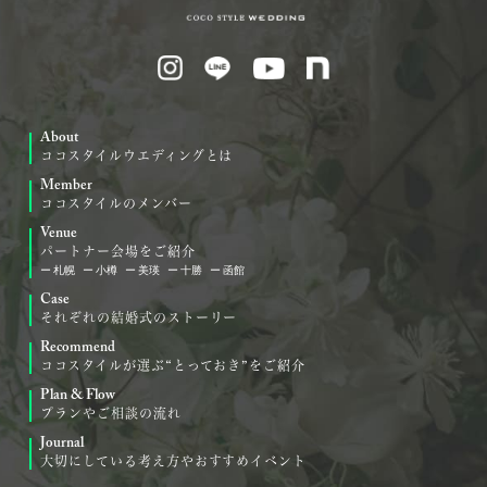
About
ココスタイルウエディングとは
Member
ココスタイルのメンバー
Venue
パートナー会場をご紹介
札幌
小樽
美瑛
十勝
函館
Case
それぞれの結婚式のストーリー
Recommend
ココスタイルが選ぶ“とっておき”をご紹介
Plan & Flow
プランやご相談の流れ
Journal
大切にしている考え方やおすすめイベント