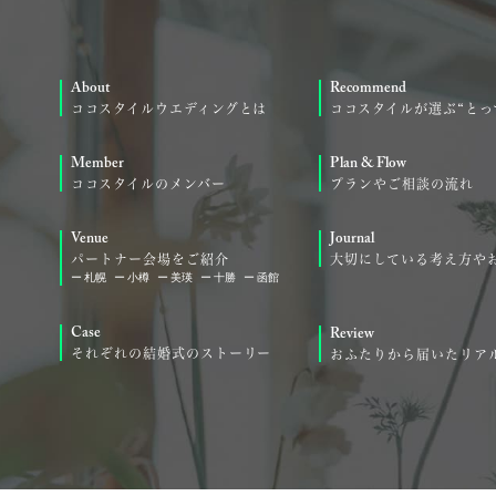
About
Recommend
ココスタイルウエディングとは
ココスタイルが選ぶ“とっ
Member
Plan & Flow
ココスタイルのメンバー
プランやご相談の流れ
Venue
Journal
パートナー会場をご紹介
大切にしている考え方や
札幌
小樽
美瑛
十勝
函館
Case
Review
それぞれの結婚式のストーリー
おふたりから届いたリア