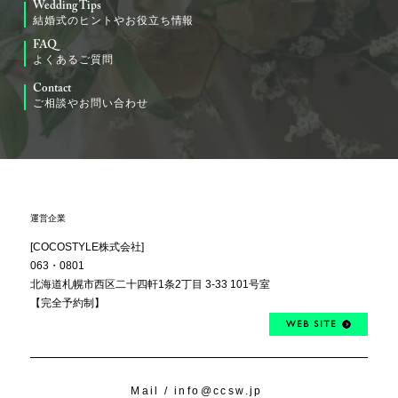
Wedding Tips
結婚式のヒントやお役立ち情報
FAQ
よくあるご質問
Contact
ご相談やお問い合わせ
運営企業
[COCOSTYLE株式会社]
063・0801
北海道札幌市西区
二十四軒1条2丁目
3-33 101号室
【完全予約制】
WEB SITE
Mail /
info@ccsw.jp