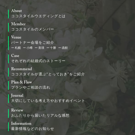
About
ココスタイルウエディングとは
Member
ココスタイルのメンバー
Venue
パートナー会場をご紹介
札幌
小樽
美瑛
十勝
函館
Case
それぞれの結婚式のストーリー
Recommend
ココスタイルが選ぶ“とっておき”をご紹介
Plan & Flow
プランやご相談の流れ
Journal
大切にしている考え方やおすすめイベント
Review
おふたりから届いたリアルな感想
Information
最新情報などのお知らせ