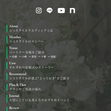
About
ココスタイルウエディングとは
Member
ココスタイルのメンバー
Venue
パートナー会場をご紹介
札幌
小樽
美瑛
十勝
函館
Case
それぞれの結婚式のストーリー
Recommend
ココスタイルが選ぶ“とっておき”をご紹介
Plan & Flow
プランやご相談の流れ
Journal
大切にしている考え方やおすすめイベント
Review