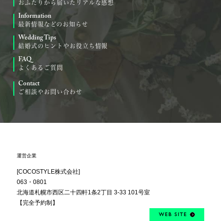
おふたりから届いたリアルな感想
Information
最新情報などのお知らせ
Wedding Tips
結婚式のヒントやお役立ち情報
FAQ
よくあるご質問
Contact
ご相談やお問い合わせ
運営企業
[COCOSTYLE株式会社]
063・0801
北海道札幌市西区
二十四軒1条2丁目
3-33 101号室
【完全予約制】
WEB SITE