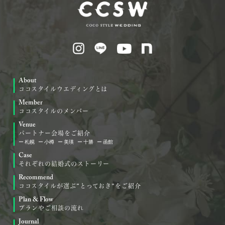
About
ココスタイルウエディングとは
Member
ココスタイルのメンバー
Venue
パートナー会場をご紹介
札幌
小樽
美瑛
十勝
函館
Case
それぞれの結婚式のストーリー
Recommend
ココスタイルが選ぶ“とっておき”をご紹介
Plan & Flow
プランやご相談の流れ
Journal