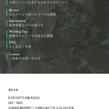
大切にしている考え方やおすすめイベント
Review
おふたりから届いたリアルな感想
Information
最新情報などのお知らせ
Wedding Tips
結婚式のヒントやお役立ち情報
FAQ
よくあるご質問
Contact
ご相談やお問い合わせ
運営企業
[COCOSTYLE株式会社]
063・0801
北海道札幌市西区
二十四軒1条2丁目
3-33 101号室