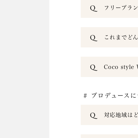
フリープラ
これまでど
Coco st
# プロデュース
対応地域は