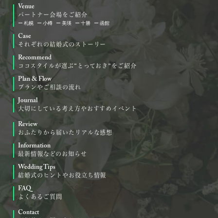
Venue
パートナー会場をご紹介
札幌
小樽
美瑛
十勝
函館
Case
それぞれの結婚式のストーリー
Recommend
ココスタイルが選ぶ“とっておき”をご紹介
Plan & Flow
プランやご相談の流れ
Journal
大切にしている考え方やおすすめイベント
Review
おふたりから届いたリアルな感想
Information
最新情報などのお知らせ
Wedding Tips
結婚式のヒントやお役立ち情報
FAQ
よくあるご質問
Contact