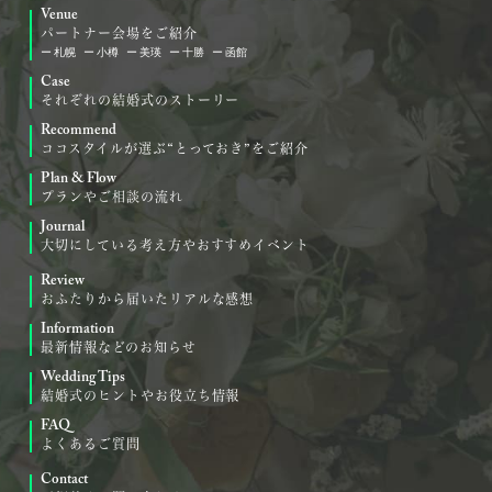
Venue
パートナー会場をご紹介
札幌
小樽
美瑛
十勝
函館
Case
それぞれの結婚式のストーリー
Recommend
ココスタイルが選ぶ“とっておき”をご紹介
Plan & Flow
プランやご相談の流れ
Journal
大切にしている考え方やおすすめイベント
Review
おふたりから届いたリアルな感想
Information
最新情報などのお知らせ
Wedding Tips
結婚式のヒントやお役立ち情報
FAQ
よくあるご質問
Contact