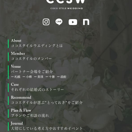
About
ココスタイルウエディングとは
Member
ココスタイルのメンバー
Venue
パートナー会場をご紹介
札幌
小樽
美瑛
十勝
函館
Case
それぞれの結婚式のストーリー
Recommend
ココスタイルが選ぶ“とっておき”をご紹介
Plan & Flow
プランやご相談の流れ
Journal
大切にしている考え方やおすすめイベント