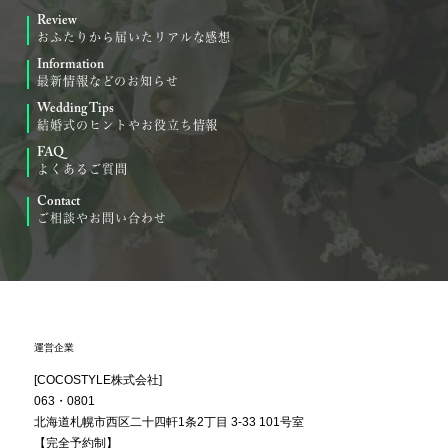
Review
おふたりから届いたリアルな感想
Information
最新情報などのお知らせ
Wedding Tips
結婚式のヒントやお役立ち情報
FAQ
よくあるご質問
Contact
ご相談やお問い合わせ
運営企業
[COCOSTYLE株式会社]
063・0801
北海道札幌市西区
二十四軒1条2丁目
3-33 101号室
【完全予約制】