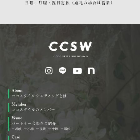
日曜・月曜・祝日定休
（婚礼の場合は営業）
About
ココスタイルウエディングとは
Member
ココスタイルのメンバー
Venue
パートナー会場をご紹介
札幌
小樽
美瑛
十勝
函館
Case