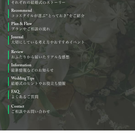
それぞれの結婚式のストーリー
Recommend
ココスタイルが選ぶ“とっておき”をご紹介
Plan & Flow
プランやご相談の流れ
Journal
大切にしている考え方やおすすめイベント
Review
おふたりから届いたリアルな感想
Information
最新情報などのお知らせ
Wedding Tips
結婚式のヒントやお役立ち情報
FAQ
よくあるご質問
Contact
ご相談やお問い合わせ