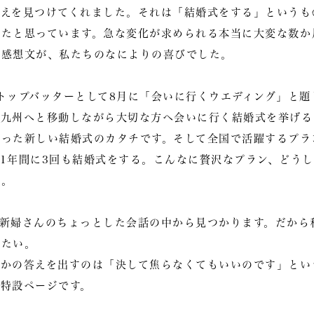
答えを見つけてくれました。それは「結婚式をする」というも
ったと思っています。急な変化が求められる本当に大変な数か
や感想文が、私たちのなによりの喜びでした。
トップバッターとして8月に「会いに行くウエディング」と題
、九州へと移動しながら大切な方へ会いに行く結婚式を挙げる
かった新しい結婚式のカタチです。そして全国で活躍するプラ
1年間に3回も結婚式をする。こんなに贅沢なプラン、どう
い。
郎新婦さんのちょっとした会話の中から見つかります。だから
したい。
うかの答えを出すのは「決して焦らなくてもいいのです」とい
た特設ページです。