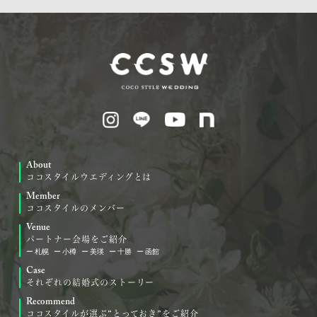
About
ココスタイルウエディングとは
Member
ココスタイルのメンバー
Venue
パートナー会場をご紹介
札幌
小樽
美瑛
十勝
函館
Case
それぞれの結婚式のストーリー
Recommend
ココスタイルが選ぶ“とっておき”をご紹介