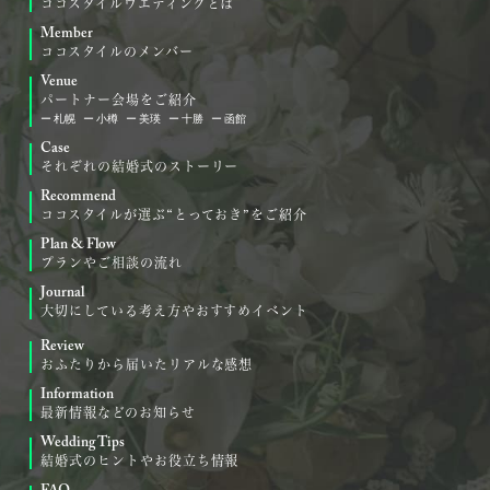
ココスタイルウエディングとは
Member
ココスタイルのメンバー
Venue
パートナー会場をご紹介
札幌
小樽
美瑛
十勝
函館
Case
それぞれの結婚式のストーリー
Recommend
ココスタイルが選ぶ“とっておき”をご紹介
Plan & Flow
プランやご相談の流れ
Journal
大切にしている考え方やおすすめイベント
Review
おふたりから届いたリアルな感想
Information
最新情報などのお知らせ
Wedding Tips
結婚式のヒントやお役立ち情報