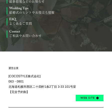
最新情報などのお知らせ
Wedding Tips
結婚式のヒントやお役立ち情報
FAQ
よくあるご質問
Contact
ご相談やお問い合わせ
運営企業
[COCOSTYLE株式会社]
063・0801
北海道札幌市西区
二十四軒1条2丁目
3-33 101号室
【完全予約制】
WEB SITE