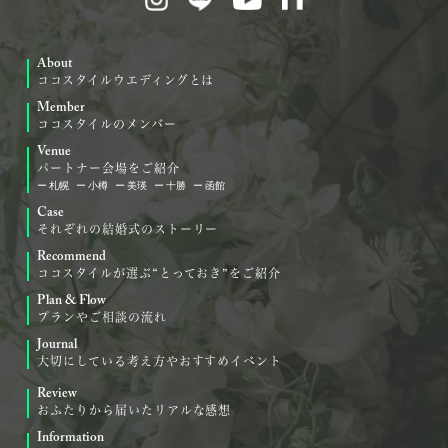
About
ココスタイルウエディングとは
Member
ココスタイルのメンバー
Venue
パートナー会場をご紹介
札幌
小樽
美瑛
十勝
函館
Case
それぞれの結婚式のストーリー
Recommend
ココスタイルが選ぶ“とっておき”をご紹介
Plan & Flow
プランやご相談の流れ
Journal
大切にしている考え方やおすすめイベント
Review
おふたりから届いたリアルな感想
Information