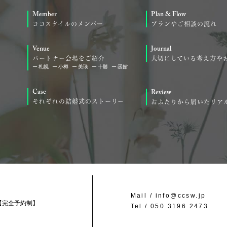
Member
Plan & Flow
ココスタイルのメンバー
プランやご相談の流れ
Venue
Journal
パートナー会場をご紹介
大切にしている考え方や
札幌
小樽
美瑛
十勝
函館
Case
Review
それぞれの結婚式のストーリー
おふたりから届いたリア
Mail /
info@ccsw.jp
【完全予約制】
Tel /
050 3196 2473