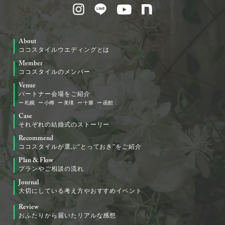
About
ココスタイルウエディングとは
Member
ココスタイルのメンバー
Venue
パートナー会場をご紹介
札幌
小樽
美瑛
十勝
函館
Case
それぞれの結婚式のストーリー
Recommend
ココスタイルが選ぶ“とっておき”をご紹介
Plan & Flow
プランやご相談の流れ
Journal
大切にしている考え方やおすすめイベント
Review
おふたりから届いたリアルな感想