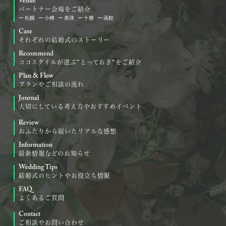
Venue
パートナー会場をご紹介
札幌
小樽
美瑛
十勝
函館
Case
それぞれの結婚式のストーリー
Recommend
ココスタイルが選ぶ“とっておき”をご紹介
Plan & Flow
プランやご相談の流れ
Journal
大切にしている考え方やおすすめイベント
Review
おふたりから届いたリアルな感想
Information
最新情報などのお知らせ
Wedding Tips
結婚式のヒントやお役立ち情報
FAQ
よくあるご質問
Contact
ご相談やお問い合わせ