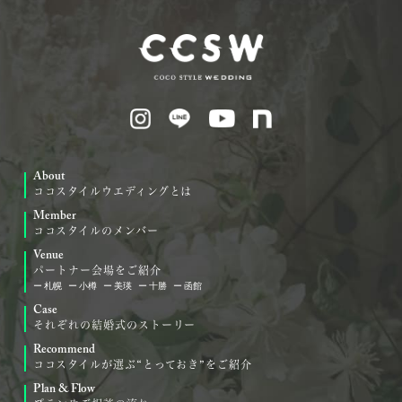
About
ココスタイルウエディングとは
Member
ココスタイルのメンバー
Venue
パートナー会場をご紹介
札幌
小樽
美瑛
十勝
函館
Case
それぞれの結婚式のストーリー
Recommend
ココスタイルが選ぶ“とっておき”をご紹介
Plan & Flow