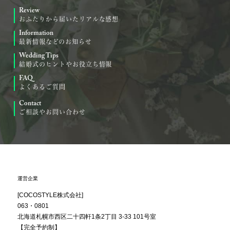
Review
おふたりから届いたリアルな感想
Information
最新情報などのお知らせ
Wedding Tips
結婚式のヒントやお役立ち情報
FAQ
よくあるご質問
Contact
ご相談やお問い合わせ
運営企業
[COCOSTYLE株式会社]
063・0801
北海道札幌市西区
二十四軒1条2丁目
3-33 101号室
【完全予約制】