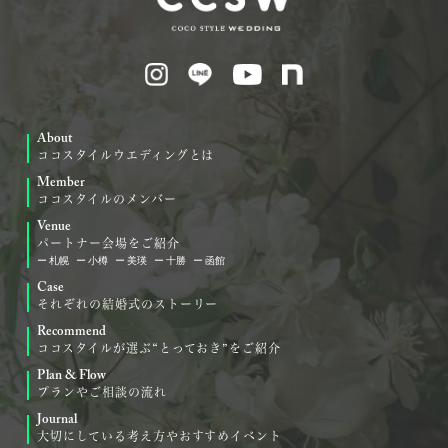
About
ココスタイルウエディングとは
Member
ココスタイルのメンバー
Venue
パートナー会場をご紹介
札幌
小樽
美瑛
十勝
函館
Case
それぞれの結婚式のストーリー
Recommend
ココスタイルが選ぶ“とっておき”をご紹介
Plan & Flow
プランやご相談の流れ
Journal
大切にしている考え方やおすすめイベント