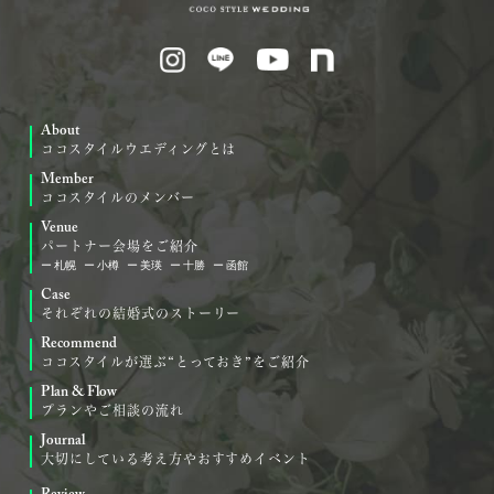
About
ココスタイルウエディングとは
Member
ココスタイルのメンバー
Venue
パートナー会場をご紹介
札幌
小樽
美瑛
十勝
函館
Case
それぞれの結婚式のストーリー
Recommend
ココスタイルが選ぶ“とっておき”をご紹介
Plan & Flow
プランやご相談の流れ
Journal
大切にしている考え方やおすすめイベント