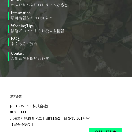
Review
おふたりから届いたリアルな感想
Information
最新情報などのお知らせ
Wedding Tips
結婚式のヒントやお役立ち情報
FAQ
よくあるご質問
Contact
ご相談やお問い合わせ
運営企業
[COCOSTYLE株式会社]
063・0801
北海道札幌市西区
二十四軒1条2丁目
3-33 101号室
【完全予約制】
WEB SITE