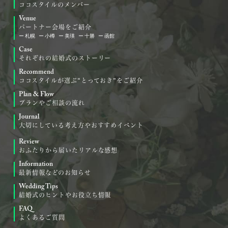
ココスタイルのメンバー
Venue
パートナー会場をご紹介
札幌
小樽
美瑛
十勝
函館
Case
それぞれの結婚式のストーリー
Recommend
ココスタイルが選ぶ“とっておき”をご紹介
Plan & Flow
プランやご相談の流れ
Journal
大切にしている考え方やおすすめイベント
Review
おふたりから届いたリアルな感想
Information
最新情報などのお知らせ
Wedding Tips
結婚式のヒントやお役立ち情報
FAQ
よくあるご質問