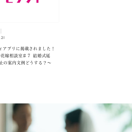
.21
ィアプリに掲載されました！
20花嫁相談室♯７ 結婚式延
止の案内文例どうする？～