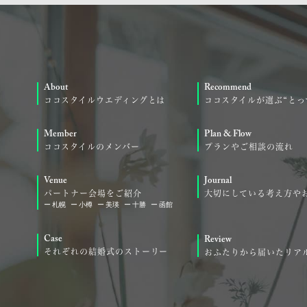
About
Recommend
ココスタイルウエディングとは
ココスタイルが選ぶ“とっ
Member
Plan & Flow
ココスタイルのメンバー
プランやご相談の流れ
Venue
Journal
パートナー会場をご紹介
大切にしている考え方や
札幌
小樽
美瑛
十勝
函館
Case
Review
それぞれの結婚式のストーリー
おふたりから届いたリア