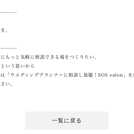
———-
場を。
———-
んにもっと気軽に相談できる場をつくりたい、
いという思いから
DINGでは「ウエディングプランナーに相談し放題！SOS salon」
ださい。
一覧に戻る