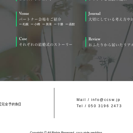
Venue
Journal
パートナー会場をご紹介
大切にしている考え方や
札幌
小樽
美瑛
十勝
函館
Case
Review
それぞれの結婚式のストーリー
おふたりから届いたリア
Mail /
info@ccsw.jp
【完全予約制】
Tel /
050 3196 2473
Copyright Ⓒ All Rights Reserved. coco style wedding.