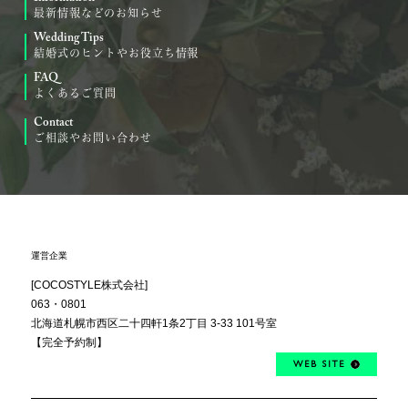
最新情報などのお知らせ
Wedding Tips
結婚式のヒントやお役立ち情報
FAQ
よくあるご質問
Contact
ご相談やお問い合わせ
運営企業
[COCOSTYLE株式会社]
063・0801
北海道札幌市西区
二十四軒1条2丁目
3-33 101号室
【完全予約制】
WEB SITE