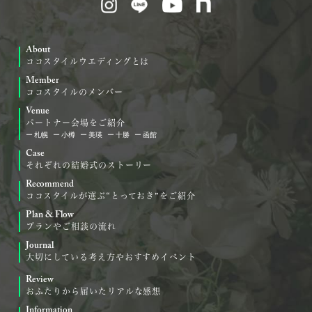
About
ココスタイルウエディングとは
Member
ココスタイルのメンバー
Venue
パートナー会場をご紹介
札幌
小樽
美瑛
十勝
函館
Case
それぞれの結婚式のストーリー
Recommend
ココスタイルが選ぶ“とっておき”をご紹介
Plan & Flow
プランやご相談の流れ
Journal
大切にしている考え方やおすすめイベント
Review
おふたりから届いたリアルな感想
Information