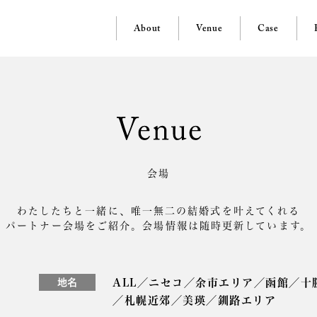
About
Venue
Case
会場
わたしたちと一緒に、
唯一無二の結婚式を叶えてくれる
パートナー会場をご紹介。
会場情報は随時更新しています。
地名
ALL
／
ニセコ
／
余市エリア
／
函館
／
十
／
札幌近郊
／
美瑛
／
釧路エリア