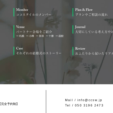
Member
Plan & Flow
ココスタイルのメンバー
プランやご相談の流れ
Venue
Journal
パートナー会場をご紹介
大切にしている考え方や
札幌
小樽
美瑛
十勝
函館
Case
Review
それぞれの結婚式のストーリー
おふたりから届いたリア
Mail /
info@ccsw.jp
【完全予約制】
Tel /
050 3196 2473