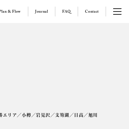
Plan & Flow
Journal
FAQ
Contact
勝エリア
／
小樽
／
岩見沢
／
支笏湖
／
日高
／
旭川