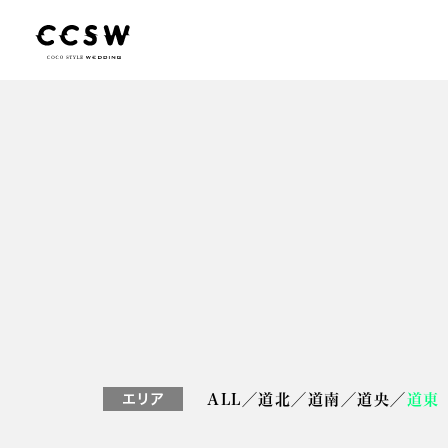
エリア
ALL
／
道北
／
道南
／
道央
／
道東