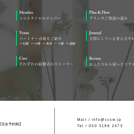
Member
Plan & Flow
ココスタイルのメンバー
プランやご相談の流れ
Venue
Journal
パートナー会場をご紹介
大切にしている考え方や
札幌
小樽
美瑛
十勝
函館
Case
Review
それぞれの結婚式のストーリー
おふたりから届いたリア
Mail /
info@ccsw.jp
【完全予約制】
Tel /
050 3196 2473