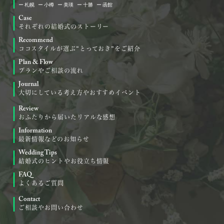
札幌
小樽
美瑛
十勝
函館
Case
それぞれの結婚式のストーリー
Recommend
ココスタイルが選ぶ“とっておき”をご紹介
Plan & Flow
プランやご相談の流れ
Journal
大切にしている考え方やおすすめイベント
Review
おふたりから届いたリアルな感想
Information
最新情報などのお知らせ
Wedding Tips
結婚式のヒントやお役立ち情報
FAQ
よくあるご質問
Contact
ご相談やお問い合わせ