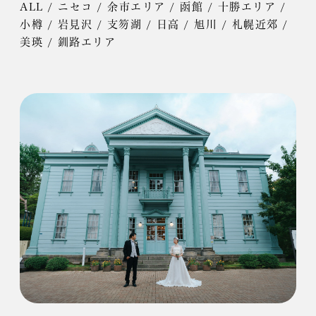
ALL
/
ニセコ
/
余市エリア
/
函館
/
十勝エリア
/
小樽
/
岩見沢
/
支笏湖
/
日高
/
旭川
/
札幌近郊
/
美瑛
/
釧路エリア