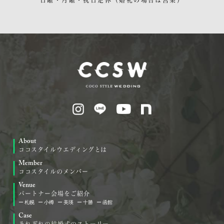
日曜・月曜・祝日定休
（婚礼の場合は営業）
About
ココスタイルウエディングとは
Member
ココスタイルのメンバー
Venue
パートナー会場をご紹介
札幌
小樽
美瑛
十勝
函館
Case
それぞれの結婚式のストーリー